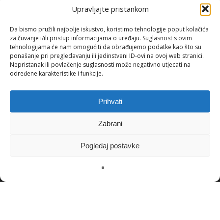
FAT TRANSFER WITH STEM CELLS
Upravljajte pristankom
STEM CELL THERAPY
Da bismo pružili najbolje iskustvo, koristimo tehnologije poput kolačića
LIPOFILLING
za čuvanje i/ili pristup informacijama o uređaju. Suglasnost s ovim
tehnologijama će nam omogućiti da obrađujemo podatke kao što su
OZONE THERAPY
ponašanje pri pregledavanju ili jedinstveni ID-ovi na ovoj web stranici.
Nepristanak ili povlačenje suglasnosti može negativno utjecati na
IV THERAPY
određene karakteristike i funkcije.
Prihvati
Latest posts
Zabrani
Exosomes – intelligent
Pogledaj postavke
communication between cells for
skin renewal
October 23, 2025
Ozone therapy Zagreb – oxygen
that awakens the skin