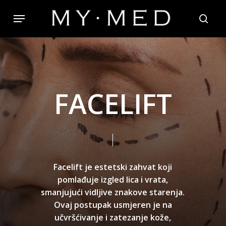
Skip
Menu
to
searc
main
content
F
A
C
E
L
I
F
T
Facelift
je
estetski
zahvat
koji
pomlađuje
izgled
lica
i
vrata,
smanjujući
vidljive
znakove
starenja.
Ovaj
postupak
usmjeren
je
na
učvršćivanje
i
zatezanje
kože,