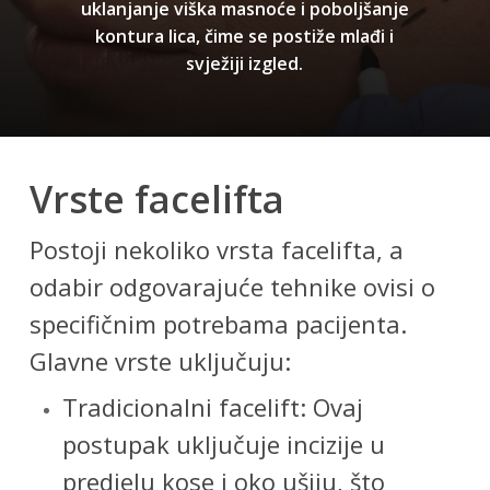
uklanjanje
viška
masnoće
i
poboljšanje
kontura
lica,
čime
se
postiže
mlađi
i
svježiji
izgled.
Vrste facelifta
Postoji nekoliko vrsta facelifta, a
odabir odgovarajuće tehnike ovisi o
specifičnim potrebama pacijenta.
Glavne vrste uključuju:
Tradicionalni facelift: Ovaj
postupak uključuje incizije u
predjelu kose i oko ušiju, što