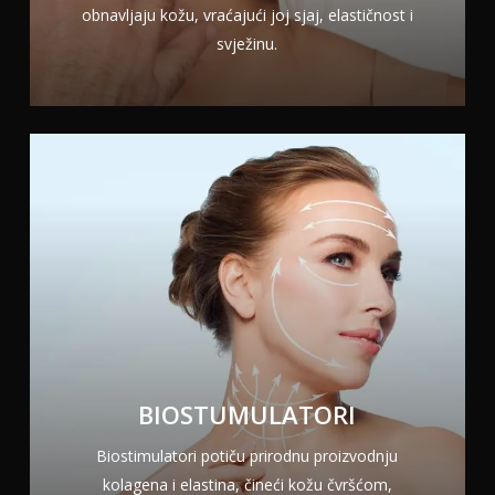
obnavljaju kožu, vraćajući joj sjaj, elastičnost i
svježinu.
BIOSTUMULATORI
Biostimulatori potiču prirodnu proizvodnju
kolagena i elastina, čineći kožu čvršćom,