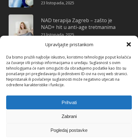
23 listopada, 2025
NAD terapija Zagreb – zašto je
NAD+ hit u anti-age tretmanima
23 listopada, 2025
Upravljajte pristankom
Skin Boosteri: Tajna blistave i
Da bismo pružili najbolje iskustvo, koristimo tehnologije poput kolačića
hidratizirane kože
za čuvanje i/ili pristup informacijama o uređaju. Suglasnost s ovim
22 listopada, 2025
tehnologijama će nam omogućiti da obrađujemo podatke kao što su
ponašanje pri pregledavanju ili jedinstveni ID-ovi na ovoj web stranici.
Nepristanak ili povlačenje suglasnosti može negativno utjecati na
određene karakteristike i funkcije.
Prihvati
© 2026 MyMed. Witchcrafted by
Babaroga.hr
/ Legal info
/
Zabrani
Politika privatnosti
/ Uvjeti i odredbe
/ Politika Kolačića(EU)
Pogledaj postavke
facebook
instagram
tiktok