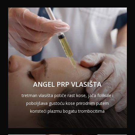
ANGEL PRP VLASIŠTA
tretman vlasišta potiče rast kose, jača folikule i
poboljšava gustoću kose prirodnim putem
koristeći plazmu bogatu trombocitima