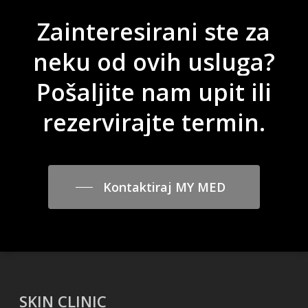
Zainteresirani
ste
za
neku
od
ovih
usluga?
Pošaljite
nam
upit
ili
rezervirajte
termin.
Kontaktiraj MY MED
SKIN CLINIC