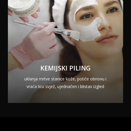
KEMIJSKI PILING
uklanja mrtve stanice kože, potiče obnovu i
vraća licu svjež, ujednačen i blistav izgled