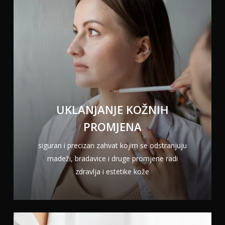
UKLANJANJE KOŽNIH
PROMJENA
siguran i precizan zahvat kojim se odstranjuju
madeži, bradavice i druge promjene radi
zdravlja i estetike kože