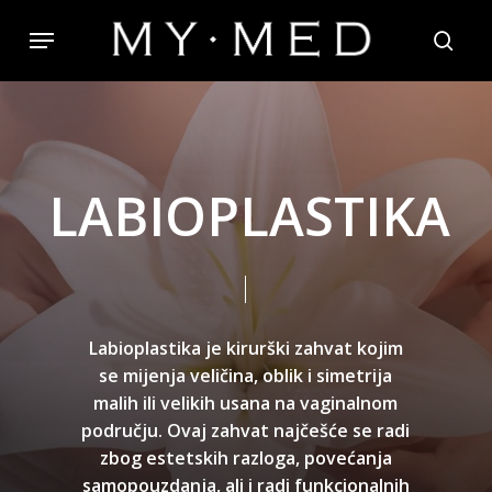
Skip
Menu
to
searc
main
content
L
A
B
I
O
P
L
A
S
T
I
K
A
Labioplastika
je
kirurški
zahvat
kojim
se
mijenja
veličina,
oblik
i
simetrija
malih
ili
velikih
usana
na
vaginalnom
području.
Ovaj
zahvat
najčešće
se
radi
zbog
estetskih
razloga,
povećanja
samopouzdanja,
ali
i
radi
funkcionalnih